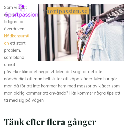
Skip
Som vi varit
Sportpassion.se
to
inne på
content
tidigare är
överdriven
klädkonsumti
on
ett stort
problem,
som bland
annat
påverkar klimatet negativt. Med det sagt är det inte
nödvändigt att man helt slutar att köpa kläder. Men hur gör
man då för att inte kommer hem med massor av kläder som
man aldrig kommer att använda? Här kommer några tips att
ta med sig på vägen.
Tänk efter flera gånger