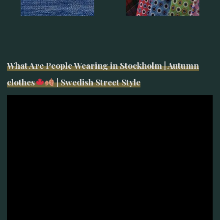
What Are People Wearing in Stockholm | Autumn
clothes
| Swedish Street Style