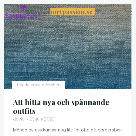
Skip
Sportpassion.se
to
content
Uppdatera garderoben
Att hitta nya och spännande
outfits
david
13 juni 2023
Många av oss känner nog lite för ofta att garderoben