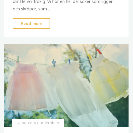
blir lite väl tråkig. Vi har en hel del saker som ligger
och skräpar, som …
"Att
Read more
hitta
nya
och
spännande
outfits"
Uppdatera garderoben